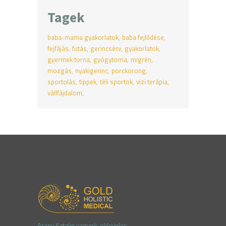
Tagek
baba-mama gyakorlatok
baba fejlődése
fejfájás
futás
gerincsérv
gyakorlatok
gyermek torna
gyógytorna
migrén
mozgás
nyakigerinc
porckorong
sportolás
tippek
téli sportok
vizi terápia
vállfájdalom
Arany Katalin vagyok, okleve
les