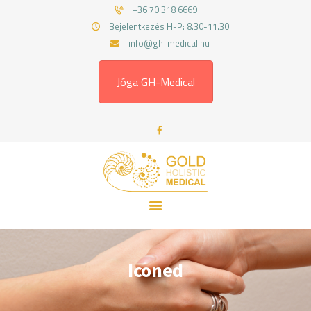
FŐOLDAL
+36 70 318 6669
Bejelentkezés H-P: 8.30-11.30
RÓLAM
GOLD HOLISTIC MEDICAL
info@gh-medical.hu
SZOLGÁLTATÁSOK
Gyógytornász, fizioterapeuta
MUNKATÁRSAINK
Jóga GH-Medical
ÁRAK
BLOG
KAPCSOLAT
Iconed