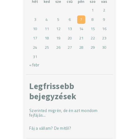
hét
ked
sze
csü
pén
szo
vas
1
2
3
4
5
6
7
8
9
10
11
12
13
14
15
16
17
18
19
20
21
22
23
24
25
26
27
28
29
30
31
« febr
Legfrissebb
bejegyzések
Szerinted migrén, de én azt mondom
fejfájás…
Fáj a vállam? De mitől?