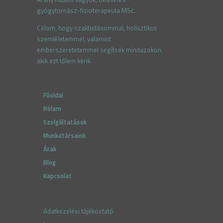
gyógytornász-fizioterapeuta MSc.
Célom, hogy szaktudásommal, holisztikus
szemléletemmel
,
valamint
emberszeretetemmel segítsek mindazokon,
akik ezt tőlem kérik.
Főoldal
Rólam
Szolgáltatások
Munkatársaink
Árak
Blog
Kapcsolat
Adatkezelési tájékoztató