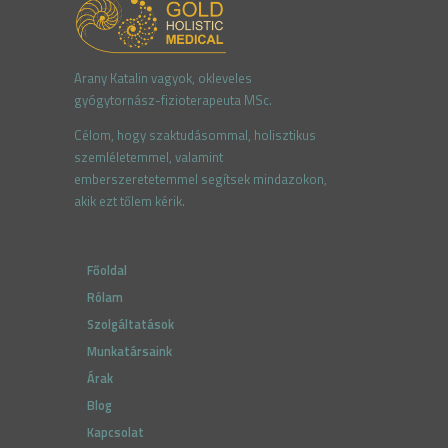
Arany Katalin vagyok, okleve
les
gyógytornász-fizioterapeuta MSc.
Célom, hogy szaktudásommal, holisztikus
szemléletemmel
,
valamint
emberszeretetemmel segítsek mindazokon,
akik ezt tőlem kérik.
Főoldal
Rólam
Szolgáltatások
Munkatársaink
Árak
Blog
Kapcsolat