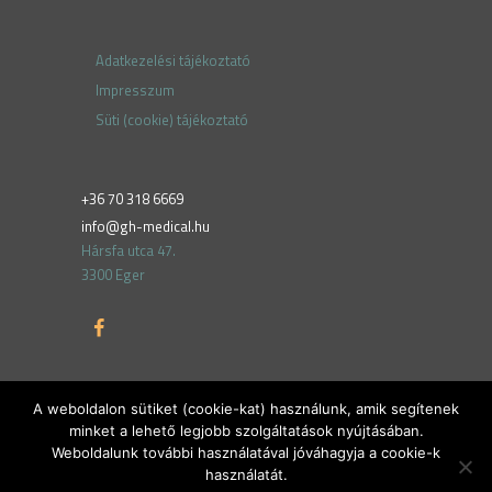
Adatkezelési tájékoztató
Impresszum
Süti (cookie) tájékoztató
+36 70 318 6669
info@gh-medical.hu
Hársfa utca 47.
3300 Eger
A weboldalon sütiket (cookie-kat) használunk, amik segítenek
minket a lehető legjobb szolgáltatások nyújtásában.
Weboldalunk további használatával jóváhagyja a cookie-k
használatát.
Created by
dru.plus
© 2026. All rights reserved.