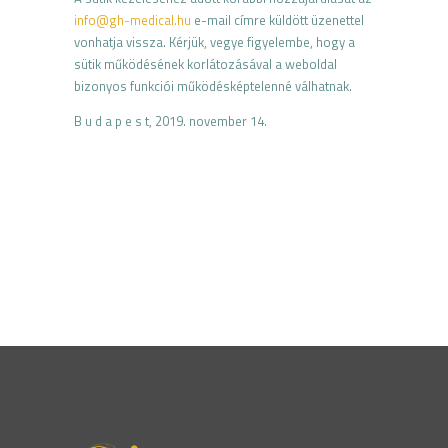
info@gh-medical.hu
e-mail címre küldött üzenettel
vonhatja vissza.
Kérjük, vegye figyelembe, hogy a
süti
k működésének korlátozásával a w
eboldal
bizonyos
funkciói
működésképtelenné válhatnak.
B
u
d
a
p
e
s
t, 2019. november 14.