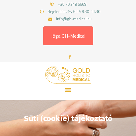
FŐOLDAL
+36 70 318 6669
Bejelentkezés H-P: 8.30-11.30
RÓLAM
GOLD HOLISTIC MEDICAL
info@gh-medical.hu
SZOLGÁLTATÁSOK
Gyógytornász, fizioterapeuta
MUNKATÁRSAINK
Jóga GH-Medical
ÁRAK
BLOG
KAPCSOLAT
Süti (cookie) tájékoztató