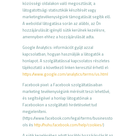
közösségi oldalakon való megosztását, a
látogatottsági statisztikák készítését vagy
marketingtevékenységünk támogatását segítik elő.
A w
eboldal látogatása során az alábbi
,
az
Ön
hozzájárulását igénylő sütik kerülnek kezelésre,
amennyiben ehhez a hozzájárulását adta.
Google
Analytics
:
i
nformációt
gyűjt azzal
kapcsolatban, hogyan használják
a
látogatók a
honlapot.
A szolgáltatással kapcsolatos részletes
tájékoztató a következő
linken
keresztül érhető el:
https://www.google.com/analytics/terms/us.html
Facebook pixel
: a Facebook szolgáltatásaiban
marketing tevékenységünk mérését tes
zi lehetővé,
és segítségével a h
onl
ap látogatóinak a
Facebookon a s
zolgáltató hirdetéseket tud
megjeleníteni.
(https://www.facebook.com/legal/terms/businessto
ols és
http://huhu.facebook.com/help/cookies/
)
A
sütik kezeléséhez adott korábbi hozzájárulását
az