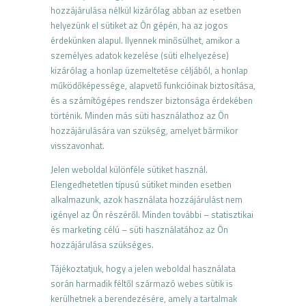
hozzájárulása nélkül kizárólag abban az esetben
helyezünk el sütiket az Ön gépén, ha az
jogos
érdekünke
n
alapul. Ilyennek minősülhet, amikor a
személyes adatok
kezelése
(
süti elhelyezése)
kizárólag a honlap üzemeltetése céljából, a honlap
működőképessége, alapvető funkcióinak biztosítása,
és a számítógépes rendszer biztonsága érdekében
történik. Minden más süti használathoz az Ön
hozzájárulására van szükség, amelyet bármikor
visszavonhat.
Jelen weboldal különféle sütiket használ.
Elengedhetetlen típusú sütiket
minden esetben
alkalmaz
unk
, azok használata hozzájárulást nem
igényel
az Ön részéről
.
M
inden további – statisztikai
és mark
eting célú – süti használatához
az Ön
hozzájárulása szükséges.
Tájékoztatjuk, hogy a jelen weboldal használata
során
harmadik
féltől származó webes sütik is
kerülhetnek a berendezésére, amely a tartalmak