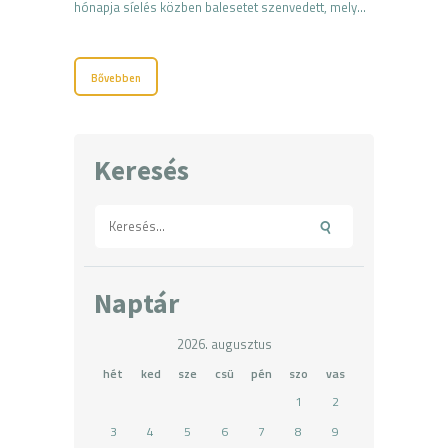
hónapja síelés közben balesetet szenvedett, mely…
Bővebben
Keresés
Keresés:
Naptár
2026. augusztus
hét
ked
sze
csü
pén
szo
vas
1
2
3
4
5
6
7
8
9