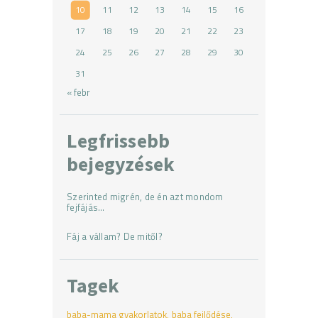
10
11
12
13
14
15
16
17
18
19
20
21
22
23
24
25
26
27
28
29
30
31
« febr
Legfrissebb
bejegyzések
Szerinted migrén, de én azt mondom
fejfájás…
Fáj a vállam? De mitől?
Tagek
baba-mama gyakorlatok
baba fejlődése