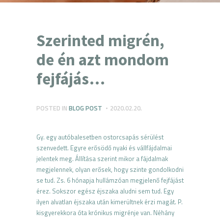
Szerinted migrén,
de én azt mondom
fejfájás…
POSTED IN
BLOG POST
2020.02.20.
Gy. egy autóbalesetben ostorcsapás sérülést
szenvedett. Egyre erősödő nyaki és vállfájdalmai
jelentek meg. Állítása szerint mikor a fájdalmak
megjelennek, olyan erősek, hogy szinte gondolkodni
se tud. Zs. 6 hónapja hullámzóan megjelenő fejfájást
érez. Sokszor egész éjszaka aludni sem tud. Egy
ilyen alvatlan éjszaka után kimerültnek érzi magát. P.
kisgyerekkora óta krónikus migrénje van. Néhány