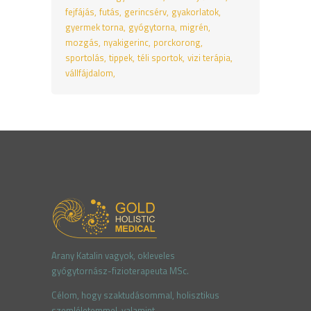
fejfájás
futás
gerincsérv
gyakorlatok
gyermek torna
gyógytorna
migrén
mozgás
nyakigerinc
porckorong
sportolás
tippek
téli sportok
vizi terápia
vállfájdalom
Arany Katalin vagyok, okleve
les
gyógytornász-fizioterapeuta MSc.
Célom, hogy szaktudásommal, holisztikus
szemléletemmel
,
valamint