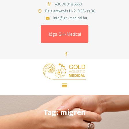
FŐOLDAL
+36 70 318 6669
Bejelentkezés H-P: 8.30-11.30
RÓLAM
GOLD HOLISTIC MEDICAL
info@gh-medical.hu
SZOLGÁLTATÁSOK
Gyógytornász, fizioterapeuta
MUNKATÁRSAINK
Jóga GH-Medical
ÁRAK
BLOG
KAPCSOLAT
Tag: migrén